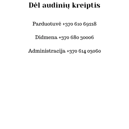
© Šilko tekstilė 2024