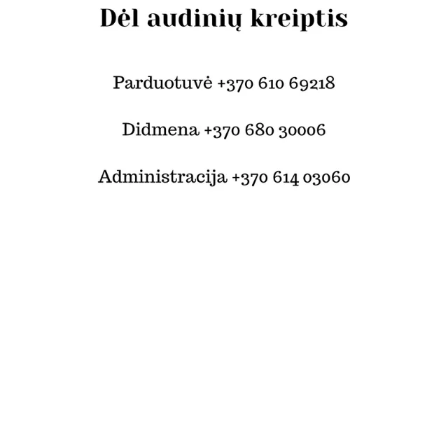
© Šilko tekstilė 2024