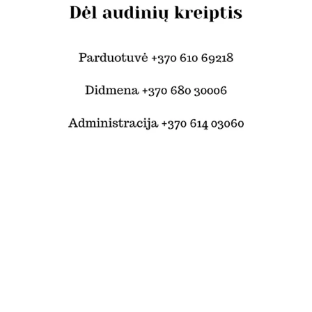
© Šilko tekstilė 2024