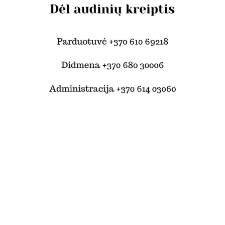
© Šilko tekstilė 2024