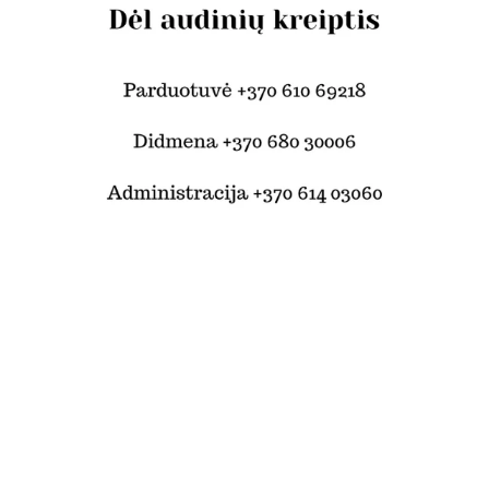
© Šilko tekstilė 2024