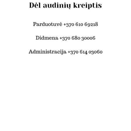
© Šilko tekstilė 2024