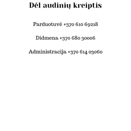
© Šilko tekstilė 2024