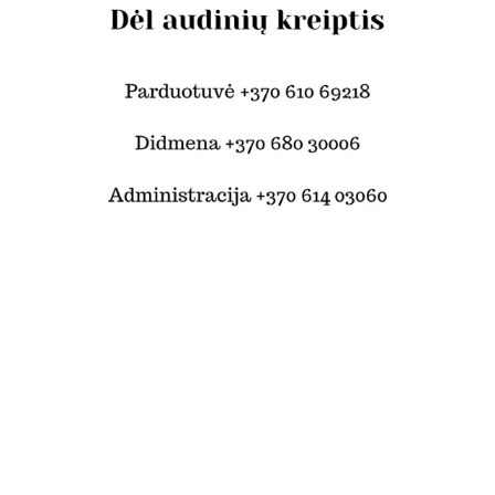
© Šilko tekstilė 2024