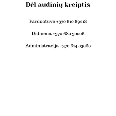
© Šilko tekstilė 2024